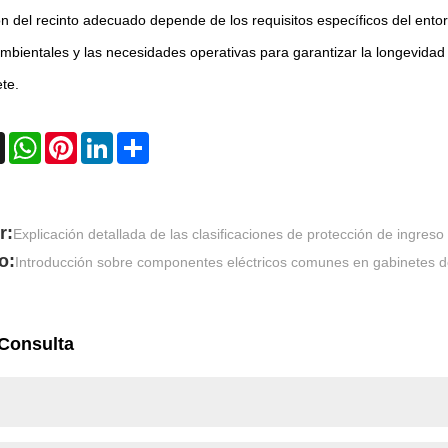
n del recinto adecuado depende de los requisitos específicos del entorn
ambientales y las necesidades operativas para garantizar la longevidad
te.
book
X
WhatsApp
Pinterest
LinkedIn
Share
r:
Explicación detallada de las clasificaciones de protección de ingreso 
o:
Introducción sobre componentes eléctricos comunes en gabinetes de
 Consulta