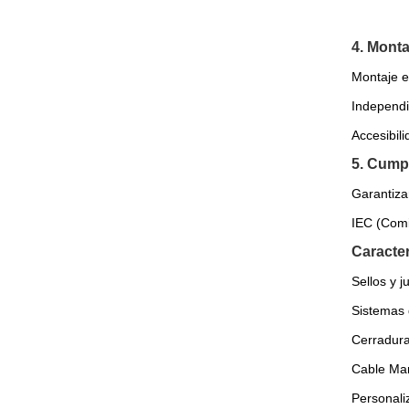
4. Monta
Montaje e
Independi
Accesibili
5. Cump
Garantiza
IEC (Comis
Caracter
Sellos y j
Sistemas 
Cerradura
Cable Man
Personaliz