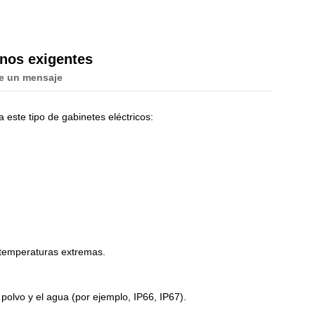
Live
rnos exigentes
e un mensaje
 este tipo de gabinetes eléctricos:
y temperaturas extremas.
l polvo y el agua (por ejemplo, IP66, IP67).