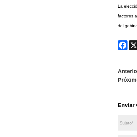
La elecció
factores 
del gabine
Face
Anterio
Próxim
Enviar