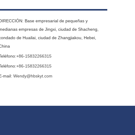
DIRECCIÓN: Base empresarial de pequeñas y
medianas empresas de Jingxi, ciudad de Shacheng,
condado de Huailai, ciudad de Zhangjiakou, Hebei,
China
Teléfono:
+86-15832266315
Teléfono:
+86-15832266315
E-mail:
Wendy@hbskyt.com