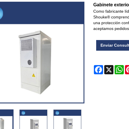
Gabinete exterio
Como fabricante líd
Shouke® comprende 
una protección con
aceptamos pedidos
Enviar Consul
Facebook
X
Wh