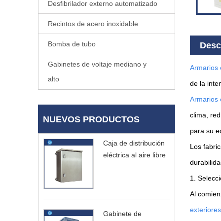
Desfibrilador externo automatizado
Recintos de acero inoxidable
Bomba de tubo
Desc
Gabinetes de voltaje mediano y
Armarios e
alto
de la int
Armarios e
clima, re
NUEVOS PRODUCTOS
para su e
Caja de distribución
Los fabri
eléctrica al aire libre
durabilida
1. Selecc
Al comien
exteriores
Gabinete de