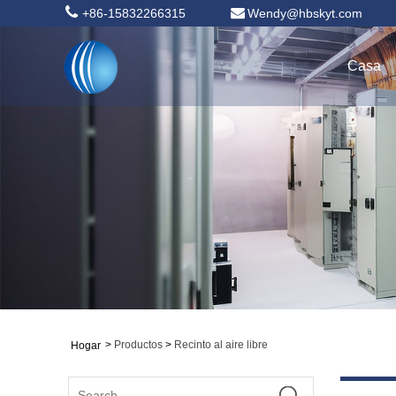
+86-15832266315
Wendy@hbskyt.com
Casa
>
Productos
>
Recinto al aire libre
Hogar