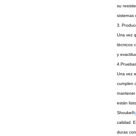
su resiste
sistemas 
3. Produc
Una vez q
técnicos 
y exactit
4.Prueba
Una vez e
cumplen c
mantener 
están list
Shouke®
calidad. 
duras con