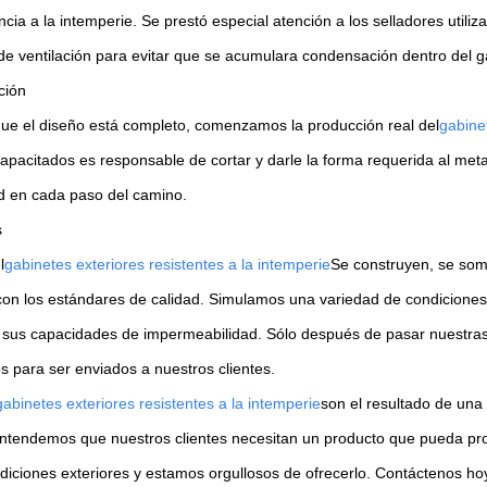
ncia a la intemperie. Se prestó especial atención a los selladores util
de ventilación para evitar que se acumulara condensación dentro del g
ción
ue el diseño está completo, comenzamos la producción real del
gabinet
capacitados es responsable de cortar y darle la forma requerida al meta
ud en cada paso del camino.
s
l
gabinetes exteriores resistentes a la intemperie
Se construyen, se som
on los estándares de calidad. Simulamos una variedad de condiciones 
sus capacidades de impermeabilidad. Sólo después de pasar nuestras r
os para ser enviados a nuestros clientes.
gabinetes exteriores resistentes a la intemperie
son el resultado de una
Entendemos que nuestros clientes necesitan un producto que pueda pro
diciones exteriores y estamos orgullosos de ofrecerlo. Contáctenos h