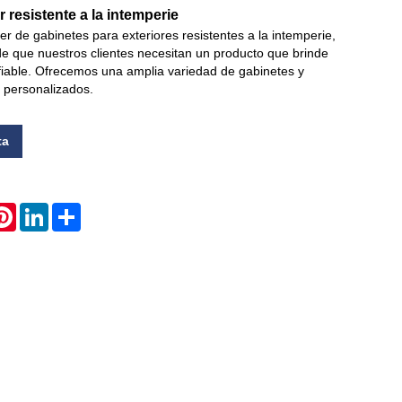
r resistente a la intemperie
er de gabinetes para exteriores resistentes a la intemperie,
Live
que nuestros clientes necesitan un producto que brinde
fiable. Ofrecemos una amplia variedad de gabinetes y
 personalizados.
ta
atsApp
Pinterest
LinkedIn
Share