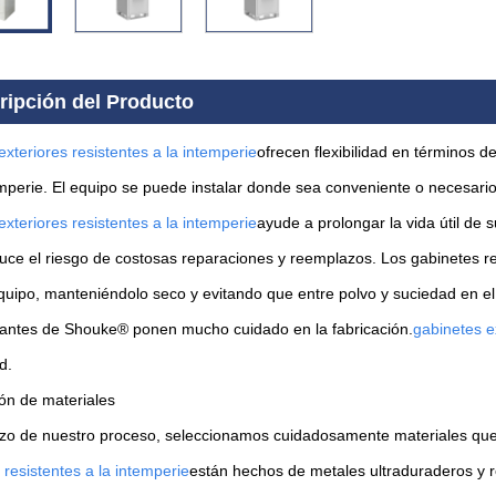
ripción del Producto
xteriores resistentes a la intemperie
ofrecen flexibilidad en términos d
emperie. El equipo se puede instalar donde sea conveniente o necesari
xteriores resistentes a la intemperie
ayude a prolongar la vida útil de 
duce el riesgo de costosas reparaciones y reemplazos. Los gabinetes re
quipo, manteniéndolo seco y evitando que entre polvo y suciedad en el
cantes de Shouke® ponen mucho cuidado en la fabricación.
gabinetes ex
d.
ión de materiales
zo de nuestro proceso, seleccionamos cuidadosamente materiales que 
 resistentes a la intemperie
están hechos de metales ultraduraderos y r