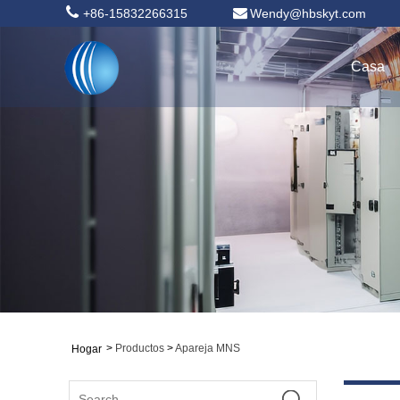
+86-15832266315
Wendy@hbskyt.com
Casa
>
Productos
>
Apareja MNS
Hogar