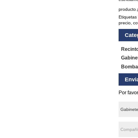
producto.
Etiquetas
precio, c
Cate
Recinto
Gabinet
Bomba 
Envi
Por favor