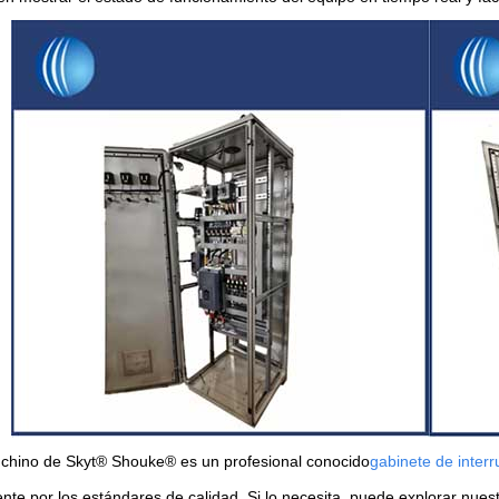
 chino de Skyt® Shouke® es un profesional conocido
gabinete de interr
nte por los estándares de calidad. Si lo necesita, puede explorar nues