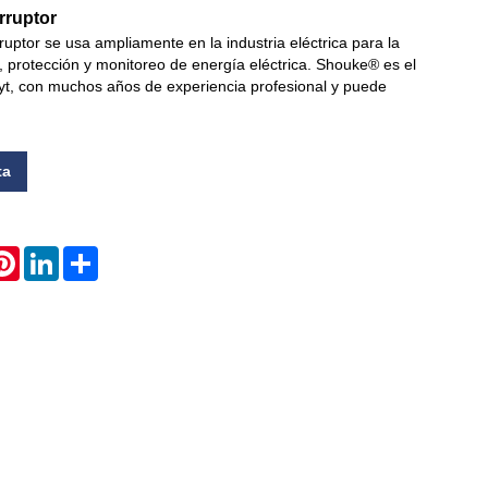
rruptor
rruptor se usa ampliamente en la industria eléctrica para la
Live
ol, protección y monitoreo de energía eléctrica. Shouke® es el
yt, con muchos años de experiencia profesional y puede
ta
atsApp
Pinterest
LinkedIn
Share