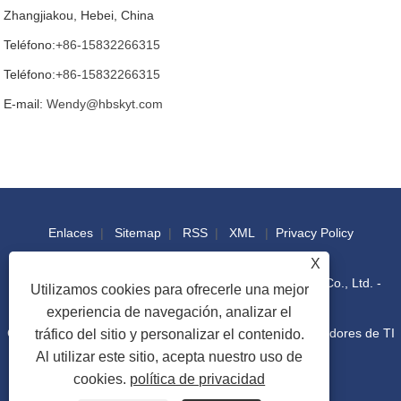
Zhangjiakou, Hebei, China
Teléfono:
+86-15832266315
Teléfono:
+86-15832266315
E-mail:
Wendy@hbskyt.com
Enlaces
|
Sitemap
|
RSS
|
XML
|
Privacy Policy
X
Copyright © 2022 Hebei Shouke Yuantuo Technology Co., Ltd. -
Utilizamos cookies para ofrecerle una mejor
experiencia de navegación, analizar el
Consola industrial, caja de distribución, gabinete de bastidores de TI
tráfico del sitio y personalizar el contenido.
Al utilizar este sitio, acepta nuestro uso de
cookies.
política de privacidad
- Todos los derechos reservados