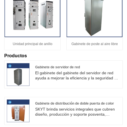
Unidad principal de anillo
Gabinete de poste al aire libre
Productos
Gabinete de servidor de red
El gabinete del gabinete del servidor de red
ayuda a mejorar la eficiencia y la seguridad en
la infraestructura de TI. En la era digital, una
infraestructura de red sólida y confiable es
crucial para que las empresas prosperen. Los
productos SKYT® pueden proporcionar
soluciones de control y distribución de energía
Gabinete de distribución de doble puerta de color
eléctrica estables en condiciones adversas
SKYT brinda servicios integrales que cubren
tanto en interiores como en exteriores.
diseño, producción y soporte posventa,
resolviendo los problemas de combinación de
equipos de distribución de energía de los