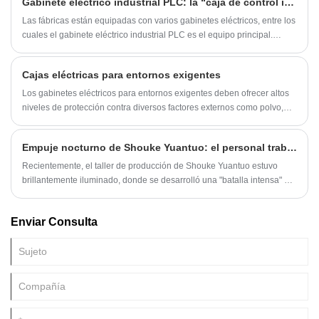
Gabinete eléctrico industrial PLC: la “caja de control inteligente” de la automatización industrial
requisitos específicos de personalización y aplicación práctica de los
clientes extranjeros.
Las fábricas están equipadas con varios gabinetes eléctricos, entre los
cuales el gabinete eléctrico industrial PLC es el equipo principal.
Parece similar a los gabinetes de distribución de energía estándar,
pero difiere mucho en su función, al igual que una computadora
Cajas eléctricas para entornos exigentes
central industrial difiere de una PC normal.
Los gabinetes eléctricos para entornos exigentes deben ofrecer altos
niveles de protección contra diversos factores externos como polvo,
agua, temperaturas extremas y exposición a productos químicos.
Empuje nocturno de Shouke Yuantuo: el personal trabaja hasta las 2 a. m. para cumplir con la fecha límite de carga de pedidos del cliente coreano
Recientemente, el taller de producción de Shouke Yuantuo estuvo
brillantemente iluminado, donde se desarrolló una "batalla intensa" por
la entrega del pedido de un cliente coreano. Para garantizar que los
productos requeridos por el cliente se enviaran a tiempo sin retrasar el
Enviar Consulta
cronograma posterior de la cadena de suministro, muchos empleados
de la empresa tomaron la iniciativa de quedarse atrás, trabajando
desde la tarde hasta las 2 a.m. del día siguiente. Este incidente
encarna profundamente la filosofía de servicio de la empresa de "el
cliente primero".