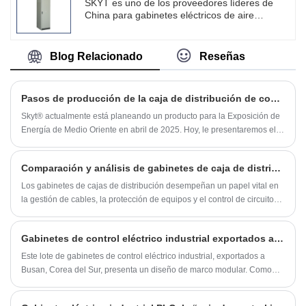
SKYT es uno de los proveedores líderes de
China para gabinetes eléctricos de aire
acondicionado, podemos suministrar
personalización no estándar, negocios de
producción OEM, para satisfacer a los
Blog Relacionado
Reseñas
usuarios en todo tipo de aplicaciones y
soluciones de campo de control. Podemos
producir gabinetes eléctricos de aire
Pasos de producción de la caja de distribución de control de circuitos multifuncionales
acondicionado de alta calidad en diferentes
tamaños, requisitos y grado IP.
Skyt® actualmente está planeando un producto para la Exposición de
Energía de Medio Oriente en abril de 2025. Hoy, le presentaremos el
proceso de producción de una de nuestras exhibiciones, la "caja de
distribución", desde cero.
Comparación y análisis de gabinetes de caja de distribución de piso y de pared
Los gabinetes de cajas de distribución desempeñan un papel vital en
la gestión de cables, la protección de equipos y el control de circuitos.
Los gabinetes de pared y de piso, como dos tipos principales, tienen
diferentes diseños estructurales y, por lo tanto, diferentes resistencias
Gabinetes de control eléctrico industrial exportados a Corea
en los escenarios y el rendimiento aplicables.
Este lote de gabinetes de control eléctrico industrial, exportados a
Busan, Corea del Sur, presenta un diseño de marco modular. Como
fabricante de gabinetes de control eléctrico industrial de alta calidad
para el mercado de exportación, SKTY es capaz de cumplir con los