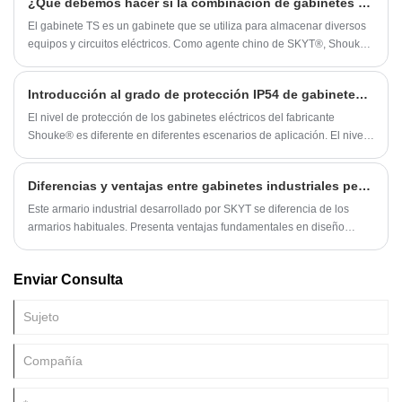
¿Qué debemos hacer si la combinación de gabinetes TS es limitada?
en el sitio. La cooperación potencial ha abarcado más de 10 países
como Australia, Egipto y Marruecos.
El gabinete TS es un gabinete que se utiliza para almacenar diversos
equipos y circuitos eléctricos. Como agente chino de SKYT®, Shouke®
controla estrictamente la calidad del producto.
Introducción al grado de protección IP54 de gabinetes eléctricos
El nivel de protección de los gabinetes eléctricos del fabricante
Shouke® es diferente en diferentes escenarios de aplicación. El nivel
de protección común es IP65 y el nivel más alto es IP68. El nivel de
protección de IP54 es relativamente bajo.
Diferencias y ventajas entre gabinetes industriales personalizados y gabinetes estándar
Este armario industrial desarrollado por SKYT se diferencia de los
armarios habituales. Presenta ventajas fundamentales en diseño
estructural y rendimiento de protección. Con un alto grado de
protección, un diseño de partición razonable, una estructura de alta
Enviar Consulta
resistencia y una personalización total, ofrece un rendimiento estable,
alta seguridad y fácil mantenimiento en entornos industriales
complejos.