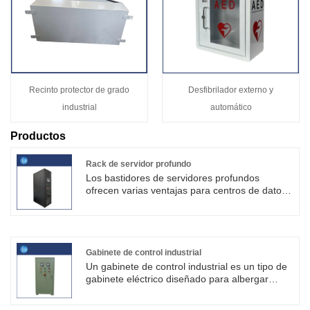
Recinto protector de grado
Desfibrilador externo y
industrial
automático
Productos
Rack de servidor profundo
Los bastidores de servidores profundos
ofrecen varias ventajas para centros de datos
y entornos de TI que requieren acomodar
equipos más grandes o más profundos. Los
productos de SKYT® son adecuados para
diferentes entornos y condiciones, y pueden
satisfacer diversas necesidades complejas de
Gabinete de control industrial
control y distribución eléctrica.
Un gabinete de control industrial es un tipo de
gabinete eléctrico diseñado para albergar
equipos de control. Estos gabinetes se utilizan
en una amplia gama de aplicaciones