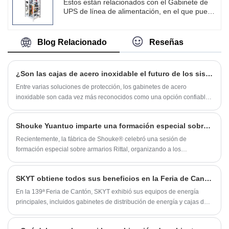
eléctrica MCC y cumplir todas tus diferentes
Estos están relacionados con el Gabinete de
necesidades.
UPS de línea de alimentación, en el que puede
conocer la información actualizada en el
Gabinete de UPS de línea de alimentación,
para ayudarlo a comprender mejor nuestros
Blog Relacionado
Reseñas
productos. SKYT es uno de los proveedores
líderes de China para gabinetes UPS de línea
de alimentación, podemos suministrar
¿Son las cajas de acero inoxidable el futuro de los sistemas de protección industrial?
personalización no estándar, negocios de
producción OEM, para satisfacer a los
Entre varias soluciones de protección, los gabinetes de acero
usuarios en todo tipo de aplicaciones y
inoxidable son cada vez más reconocidos como una opción confiable
soluciones de campo de control. Podemos
para aplicaciones exigentes. Su resistencia a la corrosión, resistencia
producir gabinetes UPS de línea de
estructural y adaptabilidad a entornos complejos los hacen adecuados
alimentación de alta calidad y satisfacer todas
Shouke Yuantuo imparte una formación especial sobre armarios Rittal para impulsar la mejora de la calidad del producto
para una amplia gama de sectores.
sus diferentes necesidades.
Recientemente, la fábrica de Shouke® celebró una sesión de
formación especial sobre armarios Rittal, organizando a los
empleados para que realizaran una investigación en profundidad
sobre los productos Rittal de cerca. La capacitación tenía como
SKYT obtiene todos sus beneficios en la Feria de Cantón
objetivo identificar diferencias entre los productos propios de la
empresa y los estándares líderes de la industria a través de la
En la 139ª Feria de Cantón, SKYT exhibió sus equipos de energía
comparación, sentando las bases para mejorar la calidad de los
principales, incluidos gabinetes de distribución de energía y cajas de
productos de la empresa.
distribución. Recibimos más de 300 grupos de comerciantes
extranjeros en cinco días y aseguramos múltiples pedidos de depósito