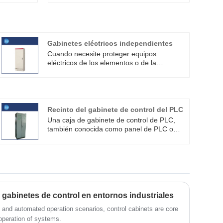
Gabinetes eléctricos independientes
Cuando necesite proteger equipos
eléctricos de los elementos o de la
interferencia humana, los gabinetes
eléctricos independientes son una solución
ideal. Estos gabinetes son fuertes,
robustos y resistentes a daños físicos y
ambientales.
Recinto del gabinete de control del PLC
Una caja de gabinete de control de PLC,
también conocida como panel de PLC o
panel de control, es una unidad de
alojamiento diseñada para proteger y
albergar controladores lógicos
programables (PLC), componentes
eléctricos y equipos relacionados. equipo
técnico profesional, medios técnicos
punteros, y servicio postventa integral.
s gabinetes de control en entornos industriales
s and automated operation scenarios, control cabinets are core
 operation of systems.