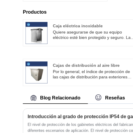
Productos
Caja eléctrica inoxidable
Quiere asegurarse de que su equipo
eléctrico esté bien protegido y seguro. Las
cajas eléctricas de acero inoxidable son
una opción popular para la mayoría de las
personas debido a su durabilidad y
resistencia a la corrosión. Shouke® es un
proveedor profesional.
Cajas de distribución al aire libre
Por lo general, el índice de protección de
las cajas de distribución para exteriores
debe determinarse en función de los
requisitos de diseño y los entornos
operativos específicos. Las cajas de
Blog Relacionado
Reseñas
distribución para exteriores del fabricante
Shouke® se fabrican cumpliendo
estrictamente con los estándares de grad
de protección.
Introducción al grado de protección IP54 de ga
El nivel de protección de los gabinetes eléctricos del fabric
diferentes escenarios de aplicación. El nivel de protección c