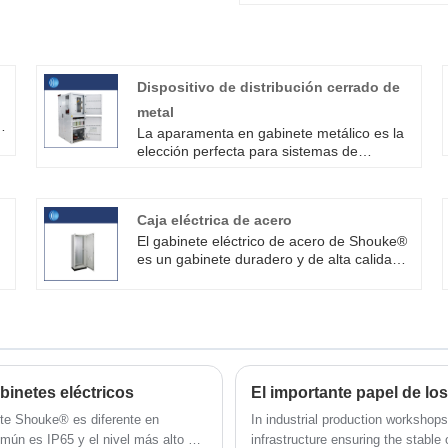
Dispositivo de distribución cerrado de
metal
La aparamenta en gabinete metálico es la
elección perfecta para sistemas de
transmisión y distribución de energía, ya
que presenta seguridad, compacidad y
versatilidad, lo que la hace ideal para su
Caja eléctrica de acero
uso en una amplia gama de aplicaciones.
La durabilidad y confiabilidad de los
El gabinete eléctrico de acero de Shouke®
cuadros los convierten en una solución
es un gabinete duradero y de alta calidad
rentable para las necesidades de
diseñado para proteger su equipo eléctrico.
distribución de energía a largo plazo.
o
binetes eléctricos
El importante papel de lo
ante Shouke® es diferente en
In industrial production workshop
omún es IP65 y el nivel más alto es
infrastructure ensuring the stable