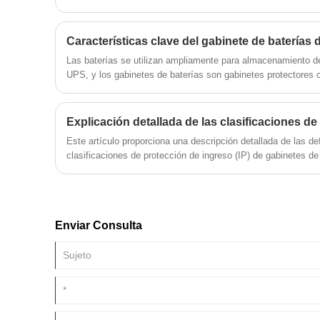
IP68. El nivel de protección de IP54 es relativamente bajo.
Características clave del gabinete de baterías d
Las baterías se utilizan ampliamente para almacenamiento de
UPS, y los gabinetes de baterías son gabinetes protectores
características principales de los gabinetes de baterías prem
seguridad contra incendios, blindaje, disipación de calor, ai
Este artículo proporciona una descripción detallada de las def
clasificaciones de protección de ingreso (IP) de gabinetes de 
como las características y alcances de aplicación de cada cl
detalles, podrá seleccionar mejor la clasificación IP adecua
específico, protegiendo así su equipo y extendiendo su vida ú
Enviar Consulta