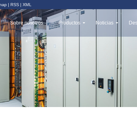
emap
|
RSS
|
XML
Sobre nosotros
Productos
Noticias
Des