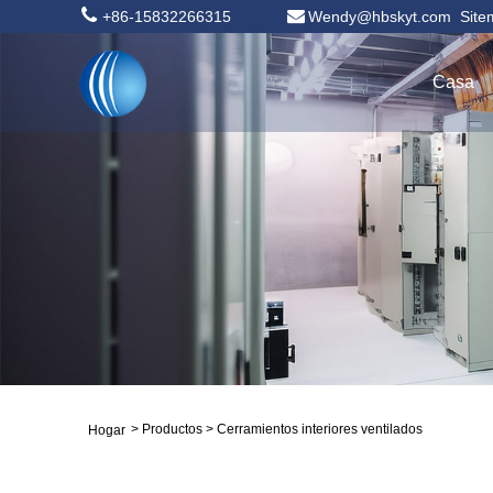
+86-15832266315
Wendy@hbskyt.com
Sit
Casa
>
Productos
>
Cerramientos interiores ventilados
Hogar