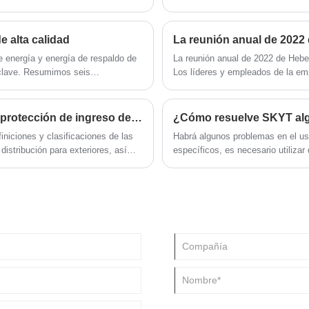
e alta calidad
La reunión anual de 202
 energía y energía de respaldo de
La reunión anual de 2022 de Hebe
 clave. Resumimos seis
Los líderes y empleados de la emp
ium para su referencia: estructura,
año pasado. El sitio de la activida
slamiento y mano de obra.
Explicación detallada de las clasificaciones de protección de ingreso del gabinete de distribución exterior
iniciones y clasificaciones de las
Habrá algunos problemas en el us
distribución para exteriores, así
específicos, es necesario utiliza
asificación. Al comprender estos
profesional, SKYT® tiene solucion
da para su entorno de uso
til.