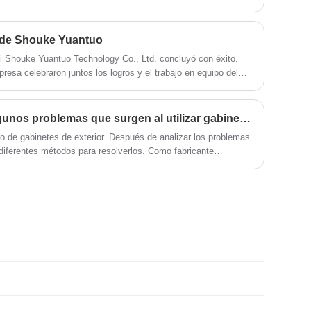
2 de Shouke Yuantuo
i Shouke Yuantuo Technology Co., Ltd. concluyó con éxito.
resa celebraron juntos los logros y el trabajo en equipo del
d estaba lleno de alegría y gratitud.
¿Cómo resuelve SKYT algunos problemas que surgen al utilizar gabinetes para exteriores?
o de gabinetes de exterior. Después de analizar los problemas
r diferentes métodos para resolverlos. Como fabricante
es profesionales para diferentes problemas.